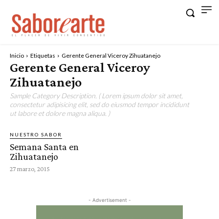
Inicio
Etiquetas
Gerente General Viceroy Zihuatanejo
Gerente General Viceroy
Zihuatanejo
Sample Category Description. ( Lorem ipsum dolor sit amet,
consectetur adipisicing elit, sed do eiusmod tempor incididunt
ut labore et dolore magna aliqua. )
NUESTRO SABOR
Semana Santa en
Zihuatanejo
27 marzo, 2015
- Advertisement -