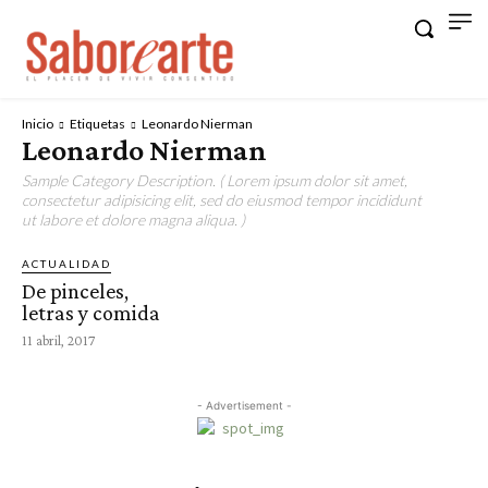
Inicio
Etiquetas
Leonardo Nierman
Leonardo Nierman
Sample Category Description. ( Lorem ipsum dolor sit amet,
consectetur adipisicing elit, sed do eiusmod tempor incididunt
ut labore et dolore magna aliqua. )
ACTUALIDAD
De pinceles,
letras y comida
11 abril, 2017
- Advertisement -