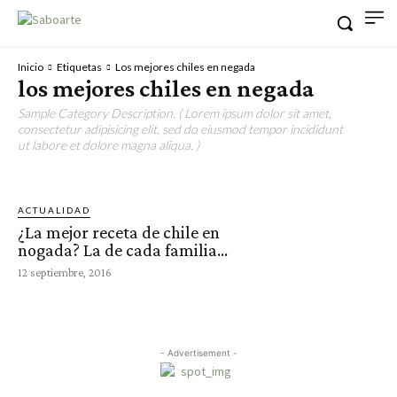
Inicio
Etiquetas
Los mejores chiles en negada
los mejores chiles en negada
Sample Category Description. ( Lorem ipsum dolor sit amet,
consectetur adipisicing elit, sed do eiusmod tempor incididunt
ut labore et dolore magna aliqua. )
ACTUALIDAD
¿La mejor receta de chile en
nogada? La de cada familia…
12 septiembre, 2016
- Advertisement -