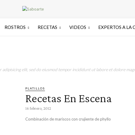
ROSTROS
RECETAS
VIDEOS
EXPERTOS A LA 
adipisicing elit, sed do eiusmod tempor incididunt ut labore et dolore magn
PLATILLOS
Recetas En Escena
16 febrero, 2012
Combinación de mariscos con crujiente de phyllo