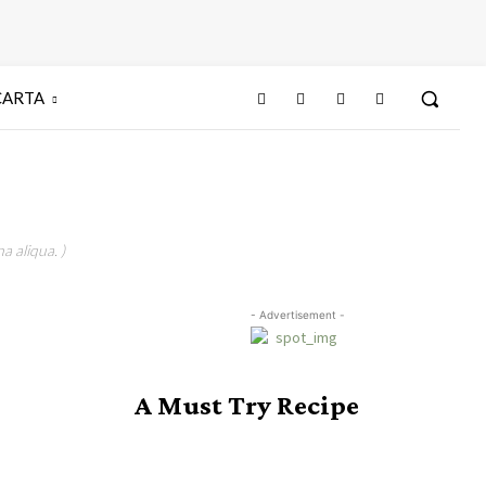
CARTA
a aliqua. )
- Advertisement -
A Must Try Recipe