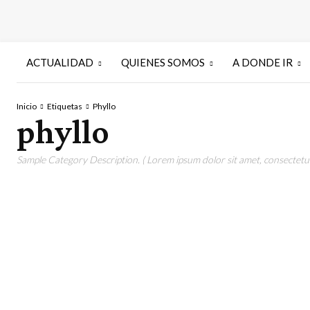
ACTUALIDAD
QUIENES SOMOS
A DONDE IR
Inicio
Etiquetas
Phyllo
phyllo
Sample Category Description. ( Lorem ipsum dolor sit amet, consectetur 