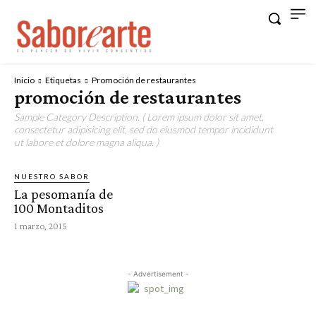
Inicio
Etiquetas
Promoción de restaurantes
promoción de restaurantes
Sample Category Description. ( Lorem ipsum dolor sit amet,
consectetur adipisicing elit, sed do eiusmod tempor incididunt
ut labore et dolore magna aliqua. )
NUESTRO SABOR
La pesomanía de
100 Montaditos
1 marzo, 2015
- Advertisement -