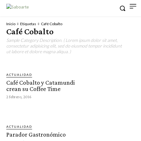
Inicio
Etiquetas
Café Cobalto
Café Cobalto
Sample Category Description. ( Lorem ipsum dolor sit amet,
consectetur adipisicing elit, sed do eiusmod tempor incididunt
ut labore et dolore magna aliqua. )
ACTUALIDAD
Café Cobalto y Catamundi
crean su Coffee Time
2 febrero, 2016
ACTUALIDAD
Parador Gastronómico