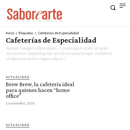
Inicio
Etiquetas
Cafeterías de Especialidad
Cafeterías de Especialidad
Sample Category Description. ( Lorem ipsum dolor sit amet,
consectetur adipisicing elit, sed do eiusmod tempor incididunt
ut labore et dolore magna aliqua. )
ACTUALIDAD
Brew Brew, la cafetería ideal
para quienes hacen “home
office”
2 noviembre, 2024
ACTUALIDAD