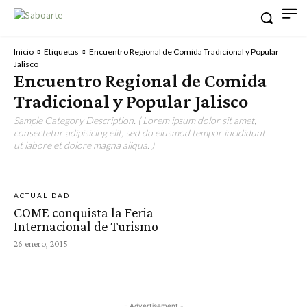
Inicio
Etiquetas
Encuentro Regional de Comida Tradicional y Popular
Jalisco
Encuentro Regional de Comida
Tradicional y Popular Jalisco
Sample Category Description. ( Lorem ipsum dolor sit amet,
consectetur adipisicing elit, sed do eiusmod tempor incididunt
ut labore et dolore magna aliqua. )
ACTUALIDAD
COME conquista la Feria
Internacional de Turismo
26 enero, 2015
- Advertisement -