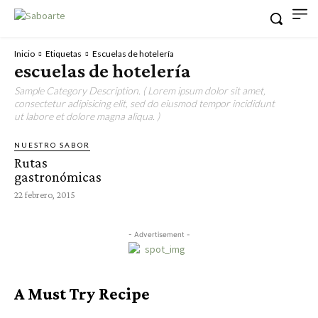
Inicio
Etiquetas
Escuelas de hotelería
escuelas de hotelería
Sample Category Description. ( Lorem ipsum dolor sit amet,
consectetur adipisicing elit, sed do eiusmod tempor incididunt
ut labore et dolore magna aliqua. )
NUESTRO SABOR
Rutas
gastronómicas
22 febrero, 2015
- Advertisement -
A Must Try Recipe