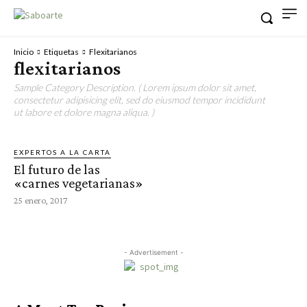
Inicio
Etiquetas
Flexitarianos
flexitarianos
Sample Category Description. ( Lorem ipsum dolor sit amet,
consectetur adipisicing elit, sed do eiusmod tempor incididunt
ut labore et dolore magna aliqua. )
EXPERTOS A LA CARTA
El futuro de las
«carnes vegetarianas»
25 enero, 2017
- Advertisement -