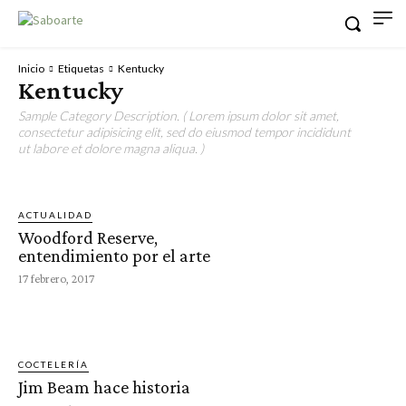
Inicio
Etiquetas
Kentucky
Kentucky
Sample Category Description. ( Lorem ipsum dolor sit amet,
consectetur adipisicing elit, sed do eiusmod tempor incididunt
ut labore et dolore magna aliqua. )
ACTUALIDAD
Woodford Reserve,
entendimiento por el arte
17 febrero, 2017
COCTELERÍA
Jim Beam hace historia