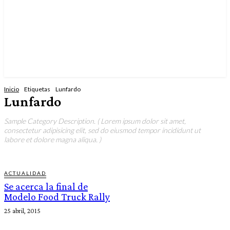
Inicio
Etiquetas
Lunfardo
Lunfardo
Sample Category Description. ( Lorem ipsum dolor sit amet,
consectetur adipisicing elit, sed do eiusmod tempor incididunt ut
labore et dolore magna aliqua. )
ACTUALIDAD
Se acerca la final de
Modelo Food Truck Rally
25 abril, 2015