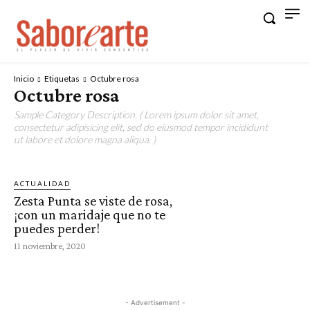
Inicio
Etiquetas
Octubre rosa
Octubre rosa
Sample Category Description. ( Lorem ipsum dolor sit amet,
consectetur adipisicing elit, sed do eiusmod tempor incididunt
ut labore et dolore magna aliqua. )
ACTUALIDAD
Zesta Punta se viste de rosa,
¡con un maridaje que no te
puedes perder!
11 noviembre, 2020
- Advertisement -