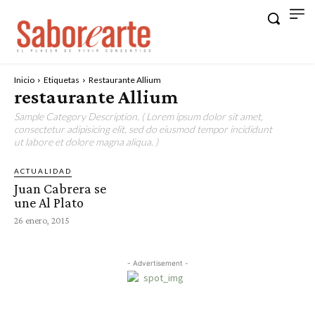
Inicio
Etiquetas
Restaurante Allium
restaurante Allium
Sample Category Description. ( Lorem ipsum dolor sit amet,
consectetur adipisicing elit, sed do eiusmod tempor incididunt
ut labore et dolore magna aliqua. )
ACTUALIDAD
Juan Cabrera se
une Al Plato
26 enero, 2015
- Advertisement -