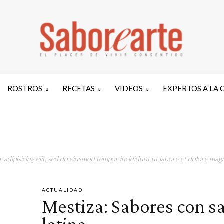
ROSTROS
RECETAS
VIDEOS
EXPERTOS A LA 
adipisicing elit, sed do eiusmod tempor incididunt ut labore et dolore magn
ACTUALIDAD
Mestiza: Sabores con s