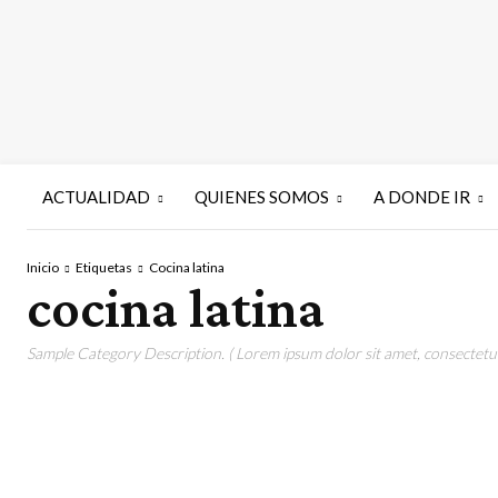
ACTUALIDAD
QUIENES SOMOS
A DONDE IR
Inicio
Etiquetas
Cocina latina
cocina latina
Sample Category Description. ( Lorem ipsum dolor sit amet, consectetur 