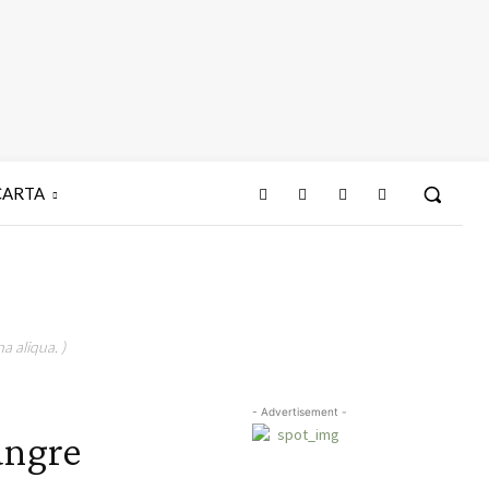
CARTA
a aliqua. )
- Advertisement -
angre