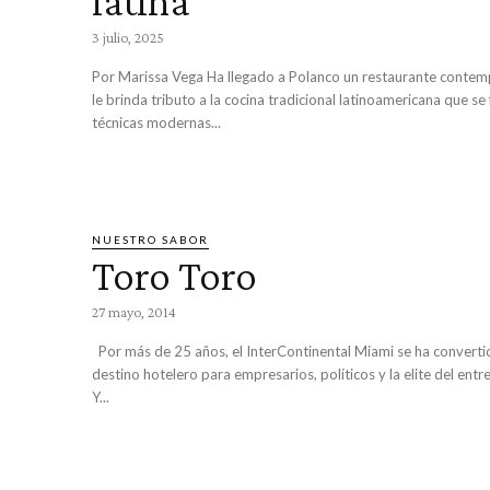
latina
3 julio, 2025
Por Marissa Vega Ha llegado a Polanco un restaurante contemporáneo que
le brinda tributo a la cocina tradicional latinoamericana que se
técnicas modernas...
NUESTRO SABOR
Toro Toro
27 mayo, 2014
Por más de 25 años, el InterContinental Miami se ha convertido en el
destino hotelero para empresarios, políticos y la elite del entr
Y...