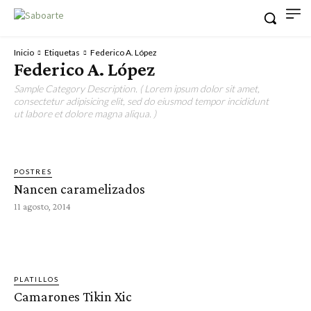
Inicio
Etiquetas
Federico A. López
Federico A. López
Sample Category Description. ( Lorem ipsum dolor sit amet,
consectetur adipisicing elit, sed do eiusmod tempor incididunt
ut labore et dolore magna aliqua. )
POSTRES
Nancen caramelizados
11 agosto, 2014
PLATILLOS
Camarones Tikin Xic