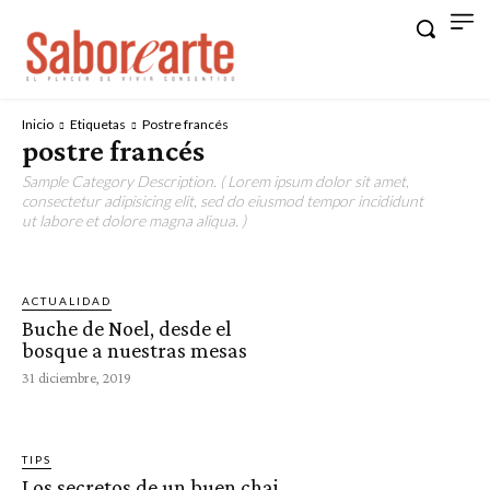
Inicio
Etiquetas
Postre francés
postre francés
Sample Category Description. ( Lorem ipsum dolor sit amet,
consectetur adipisicing elit, sed do eiusmod tempor incididunt
ut labore et dolore magna aliqua. )
ACTUALIDAD
Buche de Noel, desde el
bosque a nuestras mesas
31 diciembre, 2019
TIPS
Los secretos de un buen chai