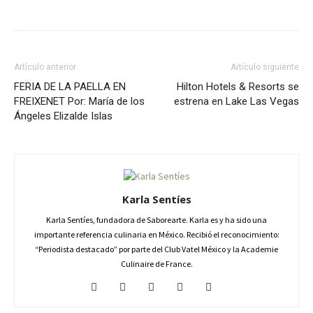
Artículo anterior
Artículo siguiente
FERIA DE LA PAELLA EN
Hilton Hotels & Resorts se
FREIXENET Por: María de los
estrena en Lake Las Vegas
Ángeles Elizalde Islas
Karla Sentíes
Karla Sentíes, fundadora de Saborearte. Karla es y ha sido una
importante referencia culinaria en México. Recibió el reconocimiento:
“Periodista destacado” por parte del Club Vatel México y la Academie
Culinaire de France.