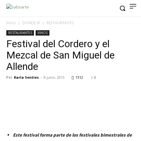
Inicio
DONDE IR
RESTAURANTES
RESTAURANTES
VINOS
Festival del Cordero y el
Mezcal de San Miguel de
Allende
Por
Karla Sentíes
-
8 junio, 2013
1312
0
Este festival forma parte de los festivales bimestrales de