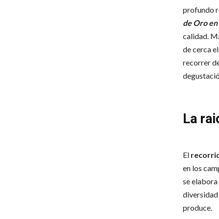
profundo r
de Oro en 
calidad. Má
de cerca el
recorrer de
degustació
La rai
El
recorri
en los camp
se elabora 
diversidad
produce.