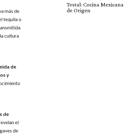
Testal: Cocina Mexicana
de Origen
va más de
l tequila o
transmitida
la cultura
nida de
os y
nocimiento
s de
evelan el
agaves de