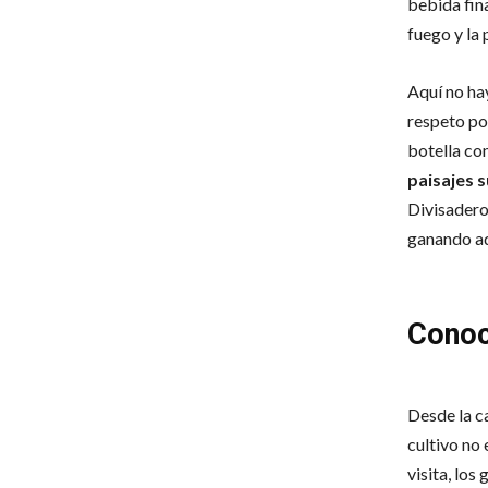
bebida fina
fuego y la 
Aquí no hay
respeto por
botella co
paisajes 
Divisadero 
ganando a
Conoce
Desde la c
cultivo no 
visita, los