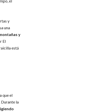
ampo, el
rtas y
asa una
montañas y
r El
aicilla está
a que el
. Durante la
ligiendo