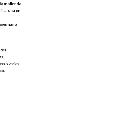
la
molienda
illa:
una en
uien narra
 del
as,
una o varias
co.