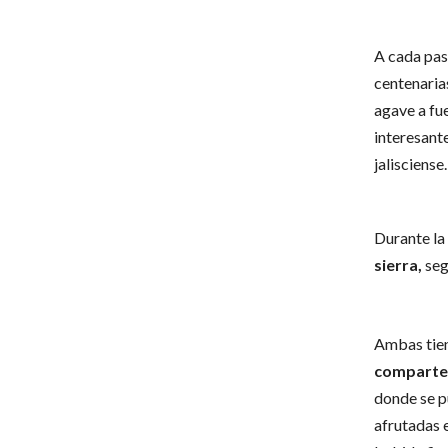
A cada pas
centenarias
agave a fu
interesante
jalisciense.
Durante la 
sierra,
seg
Ambas tie
comparte
donde se p
afrutadas e