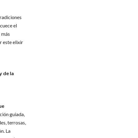
tradiciones
 cuece el
s más
 este elixir
y de la
ue
ción guiada,
es, terrosas,
ón. La