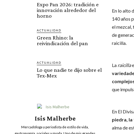
Expo Pan 2026: tradición e
innovación alrededor del
En lo alto 
horno
140 años 
el mezcal,
ACTUALIDAD
de generac
Green Rhino: la
reivindicación del pan
raicilla.
ACTUALIDAD
La
raicilla
e
Lo que nadie te dijo sobre el
variedade
Tex-Mex
complejo
que impuls
En El Divi
Isis Malherbe
piedra, la
alma de es
Mercadóloga y periodista de estilo de vida,
gastronomía, sociales y moda. Uno de mis grandes