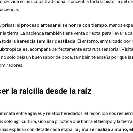
l, servida en una copa tradicional, concentra toda la historia del c
paciencia.
 prisas: el
proceso artesanal se honra con tiempo
, manos expe
 la tierra. La hacienda también tiene venta directa, para llevar a c
n toda la
herencia familiar destilada
. El entorno, enmarcado por
subtropicales,
acompaña perfectamente esta ruta sensorial. Visita
no solo deja un buen sabor de boca, también te enseña por qué la r
dmiradores.
r la raicilla desde la raíz
aminata entre agaves y relatos heredados, el recorrido nos recuerd
es sólo agricultura, sino una práctica que honra el tiempo y la tierra
 guías explican con detalle cada etapa:
la jima se realiza a mano, e