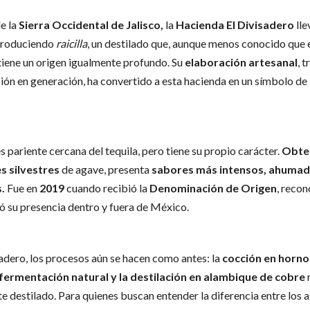
de la
Sierra Occidental de Jalisco,
la
Hacienda El Divisadero
lle
produciendo
raicilla
, un destilado que, aunque menos conocido que e
 tiene un origen igualmente profundo. Su
elaboración artesanal
, 
ión en generación, ha convertido a esta hacienda en un símbolo de 
s pariente cercana del tequila, pero tiene su propio carácter.
Obte
s silvestres
de agave, presenta
sabores más intensos, ahumad
s.
Fue en
2019
cuando recibió la
Denominación de Origen
, reco
ó su presencia dentro y fuera de México.
sadero, los procesos aún se hacen como antes: la
cocción en horno
 fermentación natural y la destilación en alambique de cobre
r
te destilado. Para quienes buscan entender la diferencia entre los 