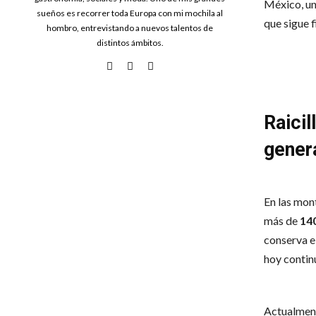
México, una
sueños es recorrer toda Europa con mi mochila al
que sigue 
hombro, entrevistando a nuevos talentos de
distintos ámbitos.
Raicil
gener
En las mon
más de
14
conserva e
hoy continú
Actualment