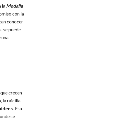
n la
Medalla
omiso con la
scan conocer
s, se puede
e una
 que crecen
la raicilla
uidens.
Esa
donde se