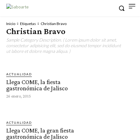
Inicio
Etiquetas
Christian Bravo
Christian Bravo
Sample Category Description. ( Lorem ipsum dolor sit amet,
consectetur adipisicing elit, sed do eiusmod tempor incididunt
ut labore et dolore magna aliqua. )
ACTUALIDAD
Llega COME, la fiesta
gastronómica de Jalisco
26 enero, 2015
ACTUALIDAD
Llega COME, la gran fiesta
gastronómica de Jalisco