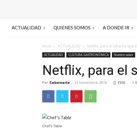
ACTUALIDAD
QUIENES SOMOS
A DONDE IR
Inicio
ACTUALIDAD
Netflix, para el sibarita que 
ACTUALIDAD
CULTURA GASTRONÓMICA
Nuestro sabor
Netflix, para el 
Por
Saborearte
-
21 noviembre, 2016
1516
Chef's Table