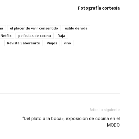
Fotografía cortesía
na
el placer de vivir consentido
estilo de vida
Netflix
películas de cocina
Raja
a
Revista Saborearte
Viajes
vino
Artículo siguiente
“Del plato a la boca», exposición de cocina en el
MODO