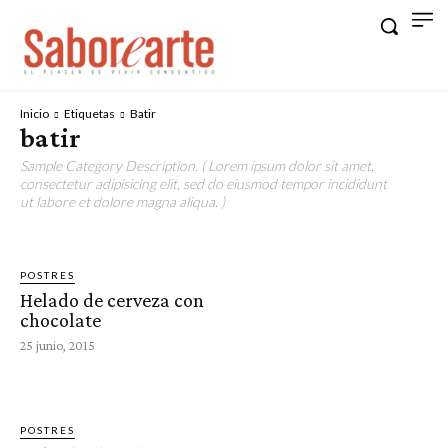
Inicio
Etiquetas
Batir
batir
Sample Category Description. ( Lorem ipsum dolor sit amet,
consectetur adipisicing elit, sed do eiusmod tempor incididunt
ut labore et dolore magna aliqua. )
POSTRES
Helado de cerveza con
chocolate
25 junio, 2015
POSTRES