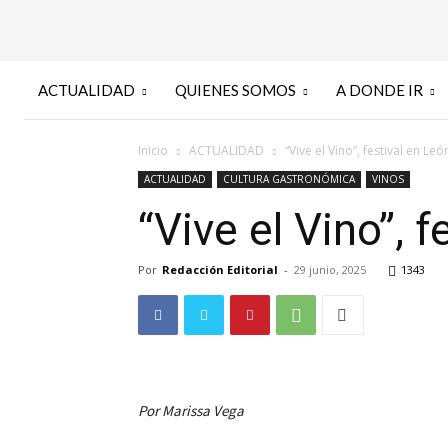
ACTUALIDAD
QUIENES SOMOS
A DONDE IR
Inicio
ACTUALIDAD
“Vive el Vino”, festival en Le
ACTUALIDAD
CULTURA GASTRONÓMICA
VINOS
“Vive el Vino”, 
Por
Redacción Editorial
-
29 junio, 2025
1343
Por Marissa Vega