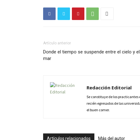
Artículo anterior
Donde el tiempo se suspende entre el cielo y el
mar
Redacción Editorial
Se constituye de los practicantes
recién egresados de las universid
el buen comer.
Artículos relacionados
Más del autor