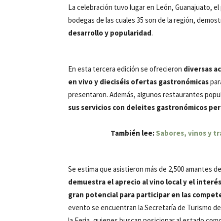
La celebración tuvo lugar en León, Guanajuato, el
bodegas de las cuales 35 son de la región, demos
desarrollo y popularidad
.
En esta tercera edición se ofrecieron
diversas a
en vivo y dieciséis ofertas gastronómicas
par
presentaron. Además, algunos restaurantes popu
sus servicios con deleites gastronómicos per
También lee:
Sabores, vinos y tr
Se estima que asistieron más de 2,500 amantes del
demuestra el aprecio al vino local y el inter
gran potencial para participar en las compe
evento se encuentran la Secretaría de Turismo de
la Feria, quienes buscan posicionar al estado como