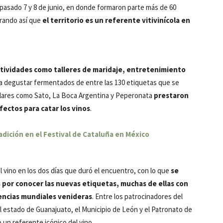
 pasado 7 y 8 de junio, en donde formaron parte más de 60
trando así que
el territorio es un referente vitivinícola en
ctividades como talleres de maridaje, entretenimiento
a degustar fermentados de entre las 130 etiquetas que se
lares como Sato, La Boca Argentina y Peperonata
prestaron
fectos para catar los vinos
.
adición en el Festival de Cataluña en México
 vino en los dos días que duró el encuentro, con lo que
se
és por conocer las nuevas etiquetas, muchas de ellas con
tencias mundiales venideras
. Entre los patrocinadores del
l estado de Guanajuato, el Municipio de León y el Patronato de
 un referente icónico del vino.