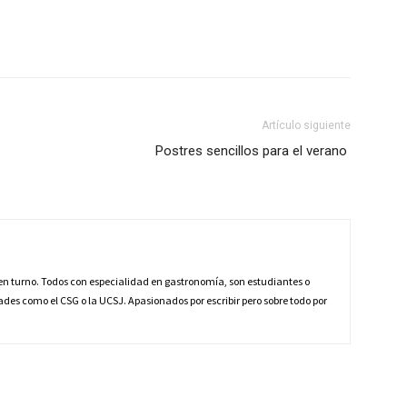
Artículo siguiente
Postres sencillos para el verano
 en turno. Todos con especialidad en gastronomía, son estudiantes o
ades como el CSG o la UCSJ. Apasionados por escribir pero sobre todo por