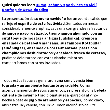
Quizá quieras leer:
Humo, sabor & good vibes en Alelí
Rooftop de Oswaldo Oliva
La presentación de su
menú navideño
fue un evento cálido que
reflejó el
espíritu de esta festividad.
Sentados en mesas
considerablemente amplias, cada una con grandes refractarios
de
jugoso pavo rostizado, tierno jamón ahumado con un
sutil toque de mostaza antigua (Julskinka), cremosa
ensalada de betabel y manzana, sus famoso Köttbullar
(albóndigas), ensalada de col fermentada, pasta con
champiñones deshidratados y ensalada fresca de cerezas,
pudimos deleitarnos con estas viandas mientras
compartíamos con otros invitados.
Todos estos factores generaron
una convivencia bien
lograda y un ambiente bastante agradable.
Como
acompañamiento de estos alimentos, se presentó una
bebida
caliente de invierno tradicional sueca
-parecida al vino-
hecha a base de
jugo de arándanos y especias,
como clavo,
anís estrella y canela, con un volumen alcohólico de 12%.