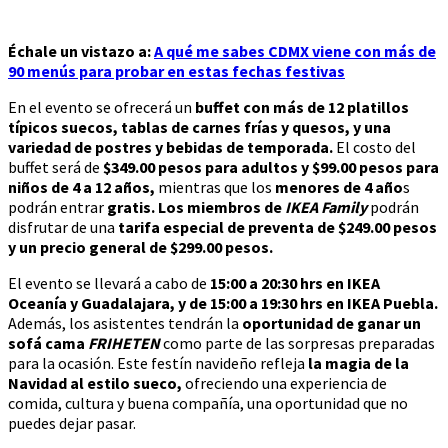
Échale un vistazo a:
A qué me sabes CDMX viene con más de
90 menús para probar en estas fechas festivas
En el evento se ofrecerá un
buffet con más de 12 platillos
típicos suecos, tablas de carnes frías y quesos, y una
variedad de postres y bebidas de temporada.
El costo del
buffet será de
$349.00 pesos para adultos y $99.00 pesos para
niños de 4 a 12 años,
mientras que los
menores de 4 año
s
podrán entrar
gratis. Los miembros de
IKEA Family
podrán
disfrutar de una
tarifa especial de preventa de $249.00 pesos
y un precio general de $299.00 pesos.
El evento se llevará a cabo de
15:00 a 20:30 hrs en IKEA
Oceanía y Guadalajara, y de 15:00 a 19:30 hrs en IKEA Puebla.
Además, los asistentes tendrán la
oportunidad de ganar un
sofá cama
FRIHETEN
como parte de las sorpresas preparadas
para la ocasión. Este festín navideño refleja
la magia de la
Navidad al estilo sueco,
ofreciendo una experiencia de
comida, cultura y buena compañía, una oportunidad que no
puedes dejar pasar.