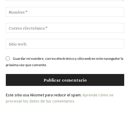
Comentario:
Nom
Cor
ele
Sit
we
Guardar mi nombre, correo electrónico y sitio web en este navegador la
próxima vez que comente.
Este sitio usa Akismet para reducir el spam.
Aprende cómo se
procesan los datos de tus comentarios.