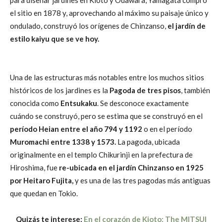
para diseñar jardines en Kioto y Odawara, Yamagata compró
el sitio en 1878 y, aprovechando al máximo su paisaje único y
ondulado, construyó los orígenes de Chinzanso,
el jardín de
estilo kaiyu que se ve hoy.
Una de las estructuras más notables entre los muchos sitios
históricos de los jardines es la
Pagoda de tres pisos
, también
conocida como
Entsukaku
. Se desconoce exactamente
cuándo se construyó, pero se estima que se construyó en el
período Heian entre el año 794 y 1192
o en el período
Muromachi entre 1338 y 1573.
La pagoda, ubicada
originalmente en el templo Chikurinji en la prefectura de
Hiroshima, fue
re-ubicada en el jardín Chinzanso en 1925
por Heitaro Fujita,
y es una de las tres pagodas más antiguas
que quedan en Tokio.
Quizás te interese:
En el corazón de Kioto: The MITSUI