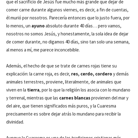
que el sacrificio de Jesús fue mucho más grande que dejar de
comer carne durante algunos viernes, es decir, a fin de cuentas,
él murió por nosotros. Parecería entonces que lo justo fuera, por
lo menos, un
ayuno
absoluto durante 40 días… pero vamos,
nosotros no somos Jesús, y honestamente, la sola idea de dejar
de comer durante, no digamos 40 días, sino tan solo una semana,
al menos a mí, me parece inconcebible.
Además, el hecho de que se trate de carnes rojas tiene su
explicación: la carne roja, es decir,
res, cerdo, cordero
y demás
animales terrestres, proviene, literalmente, de animales que
viven en la
tierra
, por lo que la religión los asocia con lo mundano
y terrenal, mientras que las
carnes blancas
provienen del mar y
del aire, que tienen significados más puros, y la Cuaresma
precisamente es sobre dejar atrás lo mundano para recibir la
divinidad.
Aunque la Cuaresma es una de las tradiciones cristianas más