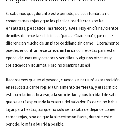
Ya sabemos que, durante este periodo, se acostumbra a no
comer carnes rojas y que los platillos predilectos son las
ensaladas
,
pescados
,
mariscos
y
aves
. Hoy en día hay cientos
de miles de
recetas
deliciosas “para la Cuaresma” (que no se
diferencian mucho de un plato cotidiano sin carne). Literalmente
puedes encontrar
recetarios enteros
con recetas para esta
época, algunos muy caseros y sencillos, y algunos otros muy
sofisticados y gourmet. Pero no siempre fue así.
Recordemos que en el pasado, cuando se instauró esta tradición,
en realidad la carne roja era un alimento de
fiesta
, y el sacrificio
estaba relacionado a eso, a la
sobriedad
y
austeridad
de saber
que se está esperando la muerte del salvador. Es decir, no había
lugar para fiestas, así que no solo se trataba de dejar de comer
carnes rojas, sino de que la alimentación fuera, durante este
periodo, lo más
aburrida
posible.