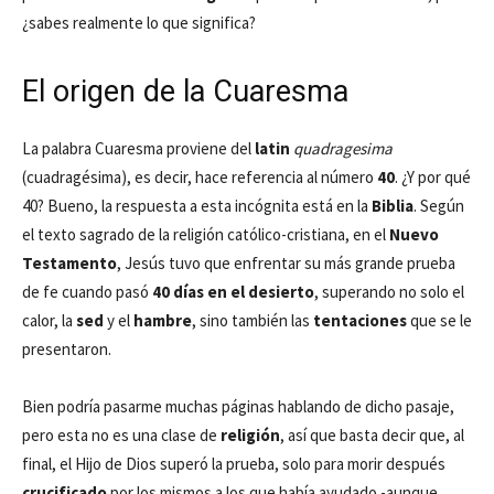
¿sabes realmente lo que significa?
El origen de la Cuaresma
La palabra Cuaresma proviene del
latin
quadragesima
(cuadragésima), es decir, hace referencia al número
40
. ¿Y por qué
40? Bueno, la respuesta a esta incógnita está en la
Biblia
. Según
el texto sagrado de la religión católico-cristiana, en el
Nuevo
Testamento
, Jesús tuvo que enfrentar su más grande prueba
de fe cuando pasó
40 días en el desierto
, superando no solo el
calor, la
sed
y el
hambre
, sino también las
tentaciones
que se le
presentaron.
Bien podría pasarme muchas páginas hablando de dicho pasaje,
pero esta no es una clase de
religión
, así que basta decir que, al
final, el Hijo de Dios superó la prueba, solo para morir después
crucificado
por los mismos a los que había ayudado -aunque