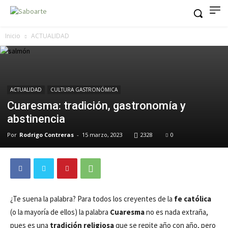
Inicio
ACTUALIDAD
ACTUALIDAD
CULTURA GASTRONÓMICA
Cuaresma: tradición, gastronomía y
abstinencia
Por
Rodrigo Contreras
-
15 marzo, 2023
2328
0
¿Te suena la palabra? Para todos los creyentes de la
fe católica
(o la mayoría de ellos) la palabra
Cuaresma
no es nada extraña,
pues es una
tradición religiosa
que se repite año con año, pero