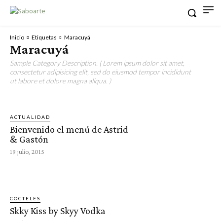
Inicio
Etiquetas
Maracuyá
Maracuyá
Sample Category Description. ( Lorem ipsum dolor sit amet,
consectetur adipisicing elit, sed do eiusmod tempor incididunt
ut labore et dolore magna aliqua. )
ACTUALIDAD
Bienvenido el menú de Astrid
& Gastón
19 julio, 2015
COCTELES
Skky Kiss by Skyy Vodka