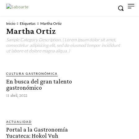
Inicio
Etiquetas
Martha Ortiz
Martha Ortiz
Sample Category Description. ( Lorem ipsum dolor sit amet,
consectetur adipisicing elit, sed do eiusmod tempor incididunt
ut labore et dolore magna aliqua. )
CULTURA GASTRONÓMICA
En busca del gran talento
gastronómico
11 abril, 2022
ACTUALIDAD
Portal a la Gastronomía
Yucateca: Hokol Vuh