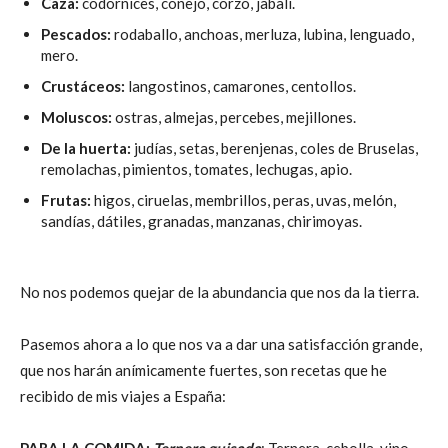
Caza:
codornices, conejo, corzo, jabalí.
Pescados:
rodaballo, anchoas, merluza, lubina, lenguado,
mero.
Crustáceos:
langostinos, camarones, centollos.
Moluscos:
ostras, almejas, percebes, mejillones.
De la huerta:
judías, setas, berenjenas, coles de Bruselas,
remolachas, pimientos, tomates, lechugas, apio.
Frutas:
higos, ciruelas, membrillos, peras, uvas, melón,
sandías, dátiles, granadas, manzanas, chirimoyas.
No nos podemos quejar de la abundancia que nos da la tierra.
Pasemos ahora a lo que nos va a dar una satisfacción grande,
que nos harán anímicamente fuertes, son recetas que he
recibido de mis viajes a España:
PARA LA COMIDA:
Ternera
guisada
: Ternera, cebolla, vino