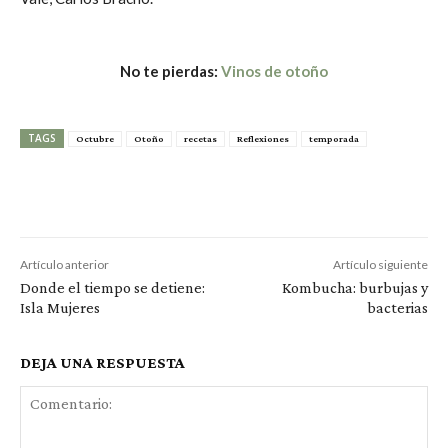
No te pierdas:
Vinos de otoño
TAGS
Octubre
Otoño
recetas
Reflexiones
temporada
Artículo anterior
Artículo siguiente
Donde el tiempo se detiene:
Kombucha: burbujas y
Isla Mujeres
bacterias
DEJA UNA RESPUESTA