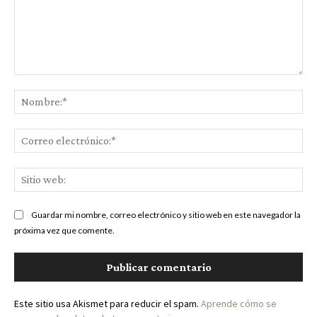
Comentario:
Nom
Cor
ele
Sit
we
Guardar mi nombre, correo electrónico y sitio web en este navegador la
próxima vez que comente.
Este sitio usa Akismet para reducir el spam.
Aprende cómo se