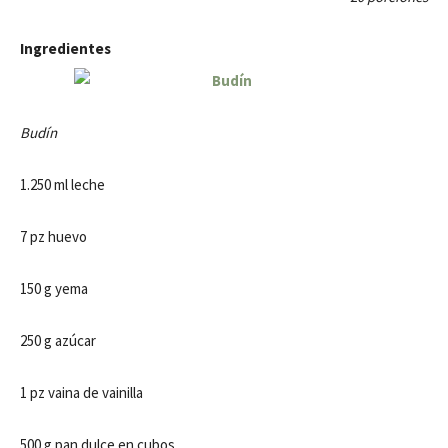
Ingredientes
Budín
1.250 ml leche
7 pz huevo
150 g yema
250 g azúcar
1 pz vaina de vainilla
500 g pan dulce en cubos