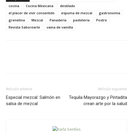
cocina
Cocina Mexicana
destilado
el placer de vivir consentido
espuma de mezcal
gastronomia
grenetina
Mezcal
Panadería
pastelería
Postre
Revista Saborearte
vaina de vainilla
Artículo anterior
Artículo siguiente
Especial mezcal: Salmón en
Tequila Mayorazgo y Pintadita
salsa de mezcal
crean arte por la salud