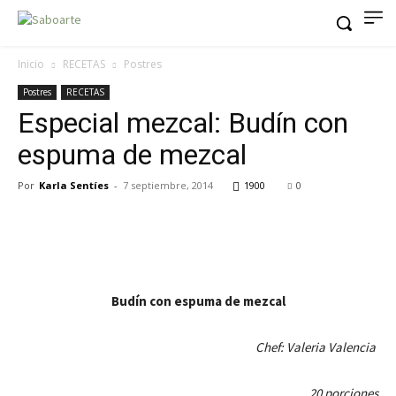
Inicio
RECETAS
Postres
Postres
RECETAS
Especial mezcal: Budín con
espuma de mezcal
Por
Karla Sentíes
-
7 septiembre, 2014
1900
0
Budín con espuma de mezcal
Chef: Valeria Valencia
20 porciones