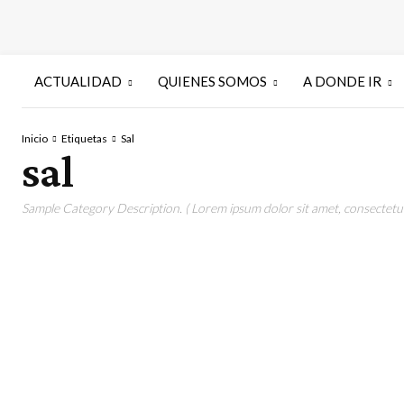
ACTUALIDAD
QUIENES SOMOS
A DONDE IR
Inicio
Etiquetas
Sal
sal
Sample Category Description. ( Lorem ipsum dolor sit amet, consectetur 