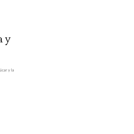
a y
úcar y la