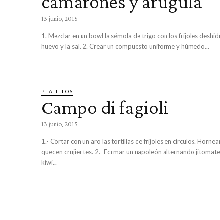
camarones y arúgula
13 junio, 2015
1. Mezclar en un bowl la sémola de trigo con los frijoles deshid
huevo y la sal. 2. Crear un compuesto uniforme y húmedo...
PLATILLOS
Campo di fagioli
13 junio, 2015
1.- Cortar con un aro las tortillas de frijoles en círculos. Horne
queden crujientes. 2.- Formar un napoleón alternando jitomate
kiwi...