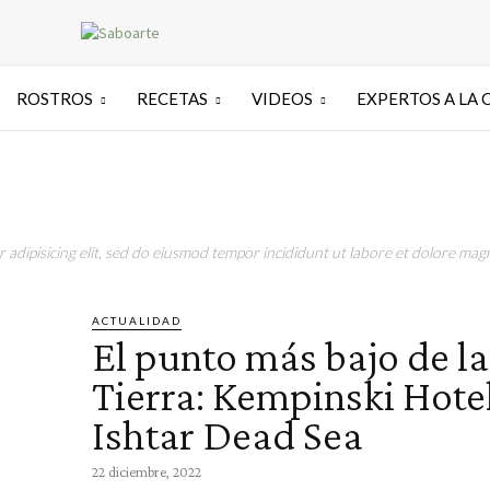
ROSTROS
RECETAS
VIDEOS
EXPERTOS A LA 
adipisicing elit, sed do eiusmod tempor incididunt ut labore et dolore magn
ACTUALIDAD
El punto más bajo de la
Tierra: Kempinski Hote
Ishtar Dead Sea
22 diciembre, 2022