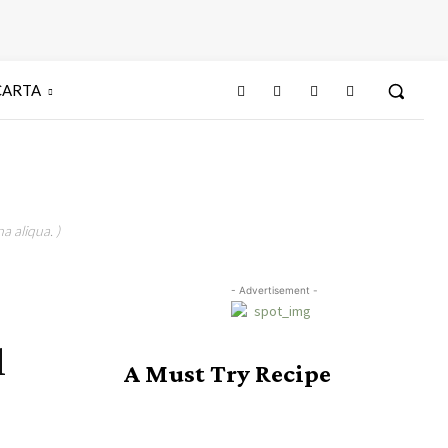
CARTA
a aliqua. )
- Advertisement -
l
A Must Try Recipe