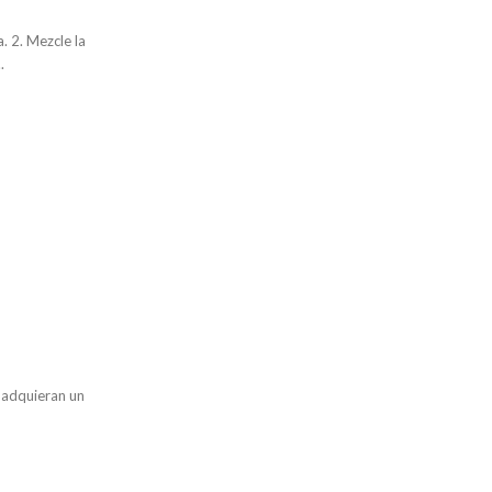
a. 2. Mezcle la
.
 adquieran un