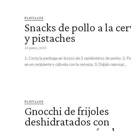
PLATILLOS
Snacks de pollo a la ce
y pistaches
25 junio, 2015
1. Corta la pechuga en trozos de 2 centímetros de ancho. 2. P
en un recipiente y cúbrela con la cerveza. 3. Déjalo reposar...
PLATILLOS
Gnocchi de frijoles
deshidratados con