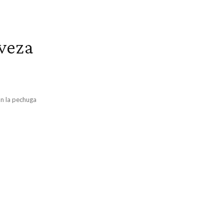
rveza
on la pechuga