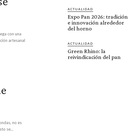
se
ACTUALIDAD
Expo Pan 2026: tradición
e innovación alrededor
del horno
lega con una
ción artesanal
ACTUALIDAD
Green Rhino: la
reivindicación del pan
de
ondas, no es
to se...