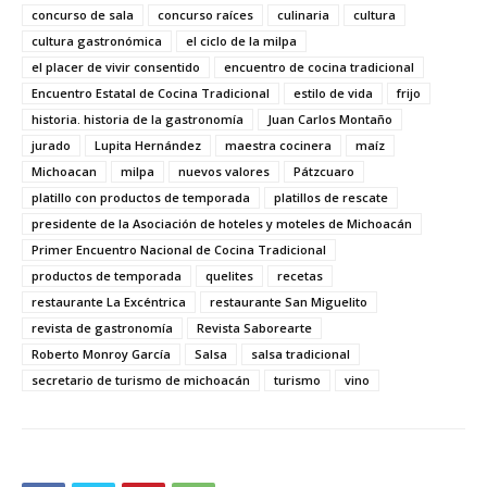
concurso de sala
concurso raíces
culinaria
cultura
cultura gastronómica
el ciclo de la milpa
el placer de vivir consentido
encuentro de cocina tradicional
Encuentro Estatal de Cocina Tradicional
estilo de vida
frijo
historia. historia de la gastronomía
Juan Carlos Montaño
jurado
Lupita Hernández
maestra cocinera
maíz
Michoacan
milpa
nuevos valores
Pátzcuaro
platillo con productos de temporada
platillos de rescate
presidente de la Asociación de hoteles y moteles de Michoacán
Primer Encuentro Nacional de Cocina Tradicional
productos de temporada
quelites
recetas
restaurante La Excéntrica
restaurante San Miguelito
revista de gastronomía
Revista Saborearte
Roberto Monroy García
Salsa
salsa tradicional
secretario de turismo de michoacán
turismo
vino